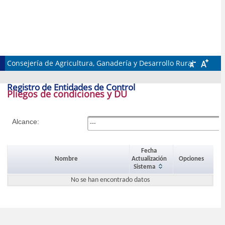
REC
Consejería de Agricultura, Ganadería y Desarrollo Rural
Registro de Entidades de Control
Pliegos de condiciones y DU
Alcance:
---
Fecha
Nombre
Actualización
Opciones
Sistema
No se han encontrado datos